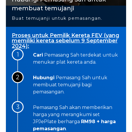
membuat temujanji
Buat temujanji untuk pemasangan.
Proses untuk Pemilik Kereta FEV (yang
memiliki kereta sebelum 9 September
2024):
1
Cari
Pemasang Sah terdekat untuk
menukar plat kereta anda.
2
Hubungi
Pemasang Sah untuk
membuat temujanji bagi
pemasangan.
3
Pemasang Sah akan memberikan
harga yang merangkumi set
JPJePlate berharga
RM98 + harga
pemasangan
.