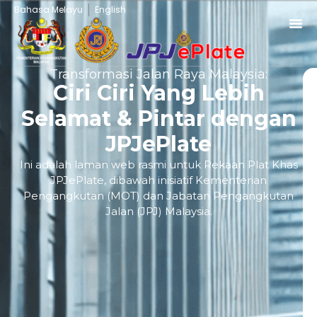
Bahasa Melayu
English
Transformasi Jalan Raya Malaysia:
Ciri Ciri Yang Lebih
Selamat & Pintar dengan
JPJePlate
Ini adalah laman web rasmi untuk Rekaan Plat Khas
JPJePlate, dibawah inisiatif Kementerian
Pengangkutan (MOT) dan Jabatan Pengangkutan
Jalan (JPJ) Malaysia.