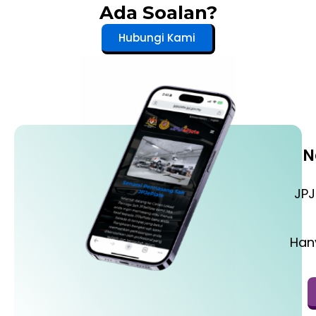
Ada Soalan?
Hubungi Kami
N
JPJ
Han