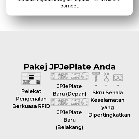
dompet.
Pakej JPJePlate Anda
JPJePlate
Pelekat
Skru Sehala
Baru (Depan)
Pengenalan
Keselamatan
Berkuasa RFID
yang
JPJePlate
Dipertingkatkan
Baru
(Belakang)