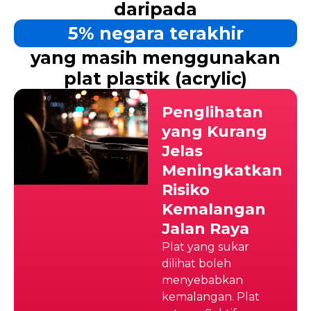
daripada
5% negara terakhir
yang masih menggunakan
plat plastik (acrylic)
Penglihatan
yang Kurang
Jelas
Meningkatkan
Risiko
Kemalangan
Jalan Raya
Plat yang sukar
dilihat boleh
menyebabkan
kemalangan. Plat