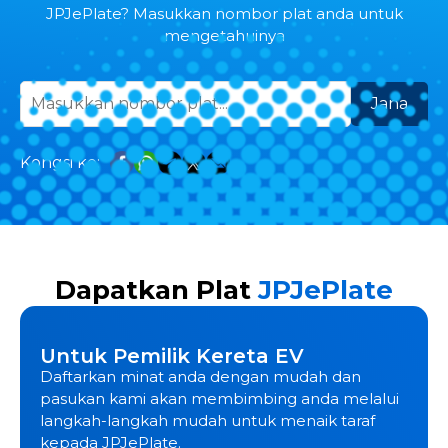
JPJePlate? Masukkan nombor plat anda untuk
mengetahuinya
Jana
Kongsi ke:
Dapatkan Plat
JPJePlate
Untuk Pemilik Kereta EV
Daftarkan minat anda dengan mudah dan
pasukan kami akan membimbing anda melalui
langkah-langkah mudah untuk menaik taraf
kepada JPJePlate.