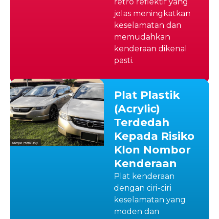
retro reflektif yang
jelas meningkatkan
keselamatan dan
memudahkan
kenderaan dikenal
pasti.
Plat Plastik
(Acrylic)
Terdedah
Kepada Risiko
Klon Nombor
Kenderaan
Plat kenderaan
dengan ciri-ciri
keselamatan yang
moden dan