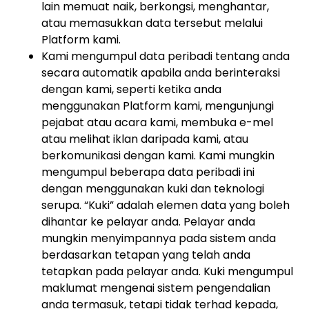
lain memuat naik, berkongsi, menghantar,
atau memasukkan data tersebut melalui
Platform kami.
Kami mengumpul data peribadi tentang anda
secara automatik apabila anda berinteraksi
dengan kami, seperti ketika anda
menggunakan Platform kami, mengunjungi
pejabat atau acara kami, membuka e-mel
atau melihat iklan daripada kami, atau
berkomunikasi dengan kami. Kami mungkin
mengumpul beberapa data peribadi ini
dengan menggunakan kuki dan teknologi
serupa. “Kuki” adalah elemen data yang boleh
dihantar ke pelayar anda. Pelayar anda
mungkin menyimpannya pada sistem anda
berdasarkan tetapan yang telah anda
tetapkan pada pelayar anda. Kuki mengumpul
maklumat mengenai sistem pengendalian
anda termasuk, tetapi tidak terhad kepada,