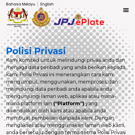
Bahasa Melayu
English
Polisi Privasi
Kami komited untuk melindungi privasi anda dan
menjaga data peribadi yang anda berikan kepada
kami. Polisi Privasi ini menerangkan cara kami
mengumpul, menggunakan, memproses, dan
melindungi data peribadi anda apabila anda
mengunjungi laman web, aplikasi atau mana-
mana platform lain
(“Platform”)
yang
dikendalikan oleh kami atau apabila anda
membuat pembelian daripada kami. Dengan
mengakses atau menggunakan laman web kami,
anda bersetuju dengan terma-terma Polisi Privasi