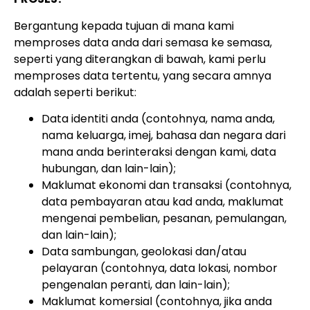
Bergantung kepada tujuan di mana kami
memproses data anda dari semasa ke semasa,
seperti yang diterangkan di bawah, kami perlu
memproses data tertentu, yang secara amnya
adalah seperti berikut:
Data identiti anda (contohnya, nama anda,
nama keluarga, imej, bahasa dan negara dari
mana anda berinteraksi dengan kami, data
hubungan, dan lain-lain);
Maklumat ekonomi dan transaksi (contohnya,
data pembayaran atau kad anda, maklumat
mengenai pembelian, pesanan, pemulangan,
dan lain-lain);
Data sambungan, geolokasi dan/atau
pelayaran (contohnya, data lokasi, nombor
pengenalan peranti, dan lain-lain);
Maklumat komersial (contohnya, jika anda