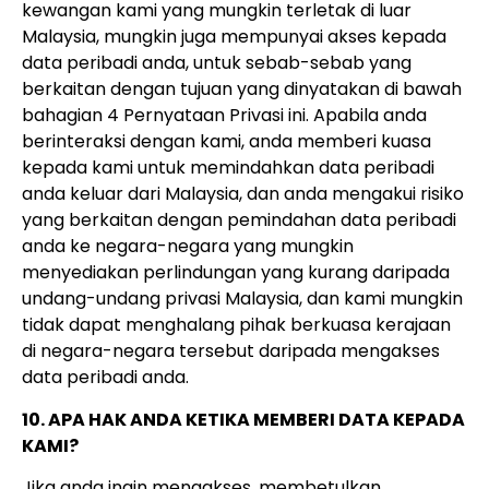
kewangan kami yang mungkin terletak di luar
Malaysia, mungkin juga mempunyai akses kepada
data peribadi anda, untuk sebab-sebab yang
berkaitan dengan tujuan yang dinyatakan di bawah
bahagian 4 Pernyataan Privasi ini. Apabila anda
berinteraksi dengan kami, anda memberi kuasa
kepada kami untuk memindahkan data peribadi
anda keluar dari Malaysia, dan anda mengakui risiko
yang berkaitan dengan pemindahan data peribadi
anda ke negara-negara yang mungkin
menyediakan perlindungan yang kurang daripada
undang-undang privasi Malaysia, dan kami mungkin
tidak dapat menghalang pihak berkuasa kerajaan
di negara-negara tersebut daripada mengakses
data peribadi anda.
10. APA HAK ANDA KETIKA MEMBERI DATA KEPADA
KAMI?
Jika anda ingin mengakses, membetulkan,