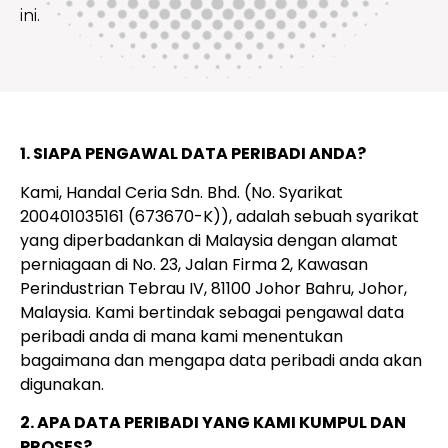
ini.
1. SIAPA PENGAWAL DATA PERIBADI ANDA?
Kami, Handal Ceria Sdn. Bhd. (No. Syarikat
200401035161 (673670-K)), adalah sebuah syarikat
yang diperbadankan di Malaysia dengan alamat
perniagaan di No. 23, Jalan Firma 2, Kawasan
Perindustrian Tebrau IV, 81100 Johor Bahru, Johor,
Malaysia. Kami bertindak sebagai pengawal data
peribadi anda di mana kami menentukan
bagaimana dan mengapa data peribadi anda akan
digunakan.
2. APA DATA PERIBADI YANG KAMI KUMPUL DAN
PROSES?